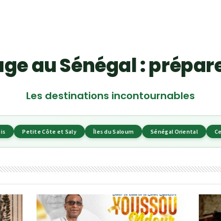
ge au Sénégal : prépare
Les destinations incontournables
is
Petite Côte et Saly
Îles du Saloum
Sénégal Oriental
Ce