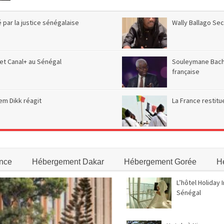
é par la justice sénégalaise
Wally Ballago Sec
uet Canal+ au Sénégal
Souleymane Bachi
française
em Dikk réagit
La France restitu
nce
Hébergement Dakar
Hébergement Gorée
H
L’hôtel Holiday 
Sénégal