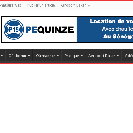
Annuaire Web
Publier un article
Aéroport Dakar
Où dormir
Où manger
Pratique
Aéroport Dakar
Vidé