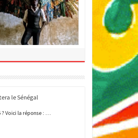
invite à Dakar
tera le Sénégal
 ? Voici la réponse : …