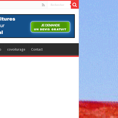
o
covoiturage
Contact