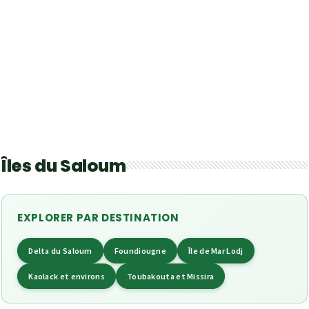
Îles du Saloum
EXPLORER PAR DESTINATION
Delta du Saloum
Foundiougne
Île de Mar Lodj
Kaolack et environs
Toubakouta et Missira