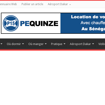
Annuaire Web
Publier un article
Aéroport Dakar
Où dormir
Où manger
Pratique
Aéroport Dakar
Vidé