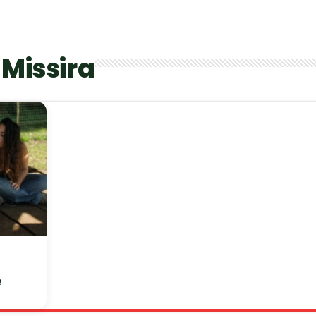
Missira
e