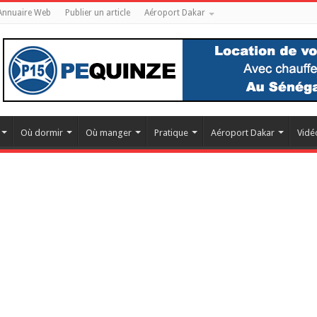
Annuaire Web
Publier un article
Aéroport Dakar
Où dormir
Où manger
Pratique
Aéroport Dakar
Vidé