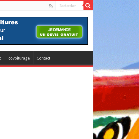
o
covoiturage
Contact