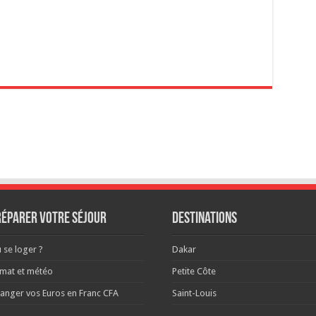
réparer votre séjour
Destinations
 se loger ?
Dakar
imat et météo
Petite Côte
anger vos Euros en Franc CFA
Saint-Louis