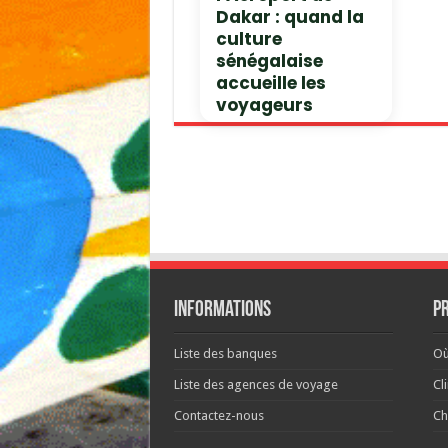
Dakar : quand la
culture
sénégalaise
accueille les
voyageurs
Informations
P
Liste des banques
Où
Liste des agences de voyage
Cl
Contactez-nous
Ch