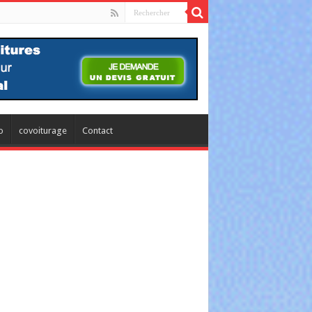
o
covoiturage
Contact