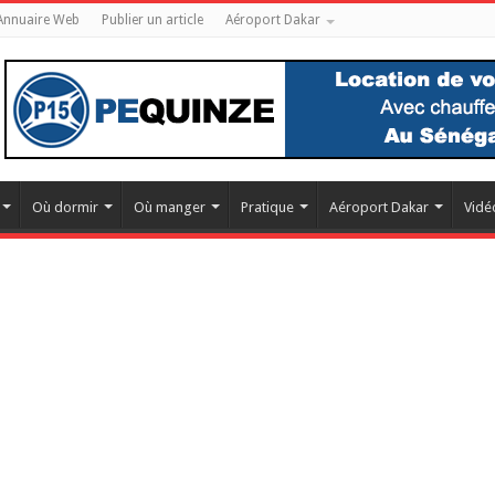
Annuaire Web
Publier un article
Aéroport Dakar
Où dormir
Où manger
Pratique
Aéroport Dakar
Vidé